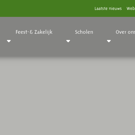
Laatste nieuws
Web
Feest-& Zakelijk
Scholen
Over on