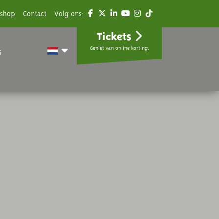
shop
Contact
Volg ons:
Tickets
Geniet van online korting.
s