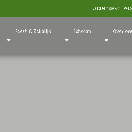
Laatste nieuws
Web
Feest-& Zakelijk
Scholen
Over on