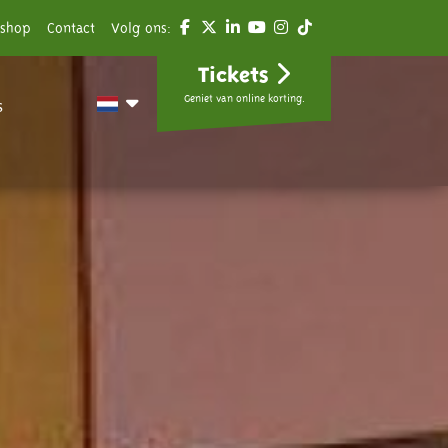
shop
Contact
Volg ons:
Tickets
Geniet van online korting.
s