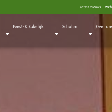
Laatste nieuws
Web
Feest-& Zakelijk
Scholen
Over on