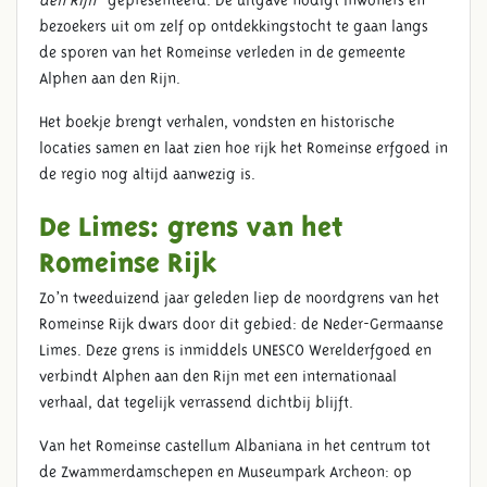
bezoekers uit om zelf op ontdekkingstocht te gaan langs
de sporen van het Romeinse verleden in de gemeente
Alphen aan den Rijn
.
ONTDEK HET ROMEINSE
Het boekje brengt verhalen, vondsten en historische
ALPHEN AAN DEN RIJN
locaties samen en laat zien hoe rijk het Romeinse erfgoed in
de regio nog altijd aanwezig is.
De Limes: grens van het
Romeinse Rijk
Zo’n tweeduizend jaar geleden liep de noordgrens van het
Romeinse Rijk dwars door dit gebied: de Neder-Germaanse
Limes. Deze grens is inmiddels UNESCO Werelderfgoed en
verbindt Alphen aan den Rijn met een internationaal
verhaal, dat tegelijk verrassend dichtbij blijft.
Van het Romeinse castellum Albaniana in het centrum tot
de Zwammerdamschepen en Museumpark Archeon: op