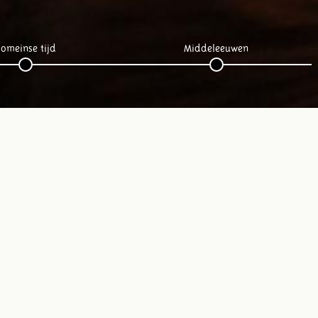
omeinse tijd
Middeleeuwen
Volg ons op social media: