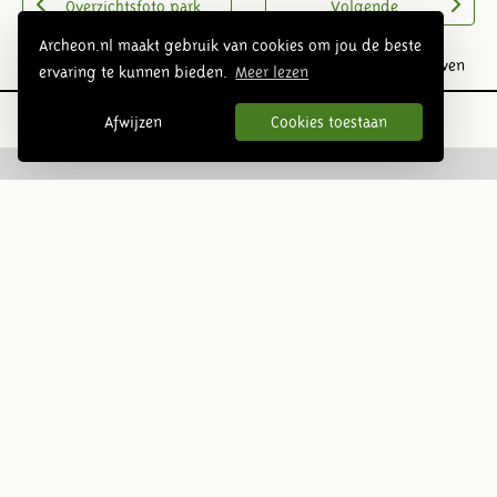
Overzichtsfoto park
Volgende
Archeon.nl maakt gebruik van cookies om jou de beste
Prehistorie
Romeinse tijd
Middeleeuwen
ervaring te kunnen bieden.
Meer lezen
Afwijzen
Cookies toestaan
Volg ons op social media:
Nieuwsbrief
Inschrijven