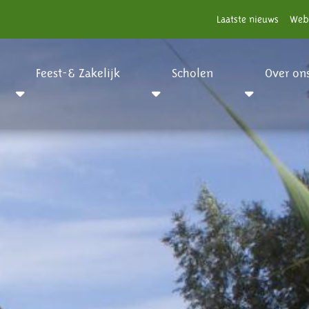
Laatste nieuws
Web
Feest-& Zakelijk
Scholen
Over on