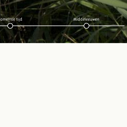
omeinse tijd
Middeleeuwen
Volg ons op social media: