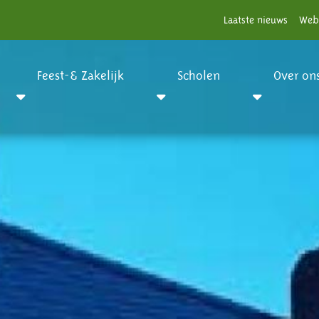
Laatste nieuws
Web
Feest-& Zakelijk
Scholen
Over on