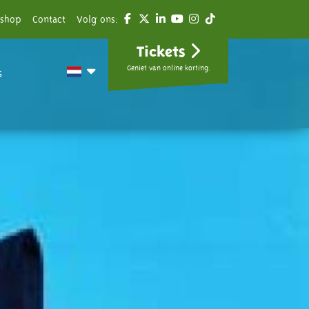
shop
Contact
Volg ons:
Tickets
Geniet van online korting.
s