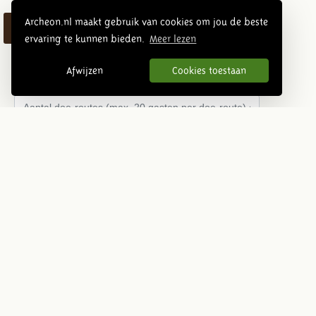
Archeon.nl maakt gebruik van cookies om jou de beste
Uit te breiden met doe route
ervaring te kunnen bieden.
Meer lezen
Aantal doe-routes (max. 20 gasten per doe-route) à
Afwijzen
Cookies toestaan
€89,50 per route
Welke doe-route wilt u reserveren (1,5 uur)
prehistorie
Romeinse tijd
middeleeuwen
Overige
Bijzonderheden
Subtotaal