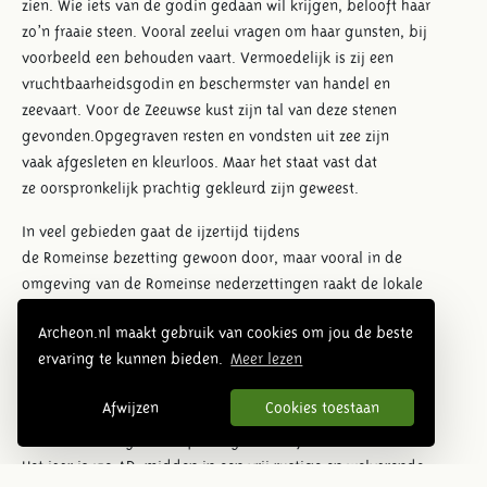
zien. Wie iets van de godin gedaan wil krijgen, belooft haar
zo’n fraaie steen. Vooral zeelui vragen om haar gunsten, bij
voorbeeld een behouden vaart. Vermoedelijk is zij een
vruchtbaarheidsgodin en beschermster van handel en
zeevaart. Voor de Zeeuwse kust zijn tal van deze stenen
gevonden.Opgegraven resten en vondsten uit zee zijn
vaak afgesleten en kleurloos. Maar het staat vast dat
ze oorspronkelijk prachtig gekleurd zijn geweest.
In veel gebieden gaat de ijzertijd tijdens
de Romeinse bezetting gewoon door, maar vooral in de
omgeving van de Romeinse nederzettingen raakt de lokale
elite geromaniseerd. We noemen hen Gallo-Romeins. Ze
Archeon.nl maakt gebruik van cookies om jou de beste
dragen kleding naar de Romeinse mode en wonen in huizen
ervaring te kunnen bieden.
Meer lezen
die geïnspireerd zijn op de Romeinse architectuur. Ook
nemen ze allerlei gewoontes over. De bezetters hebben hen
Afwijzen
Cookies toestaan
dan ook veel rijkdom gebracht. In Archeon is een fictief
Gallo-Romeins grensdorp neergezet: Trajectum ad Rhenum.
Het jaar is 150 AD, midden in een vrij rustige en welvarende