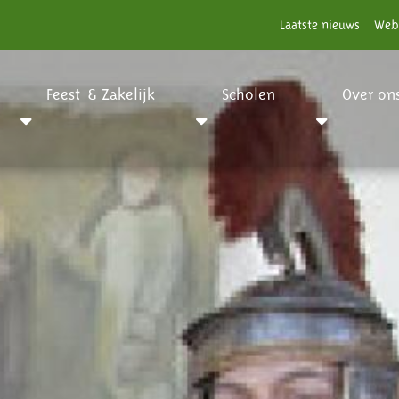
Laatste nieuws
Web
Feest-& Zakelijk
Scholen
Over on