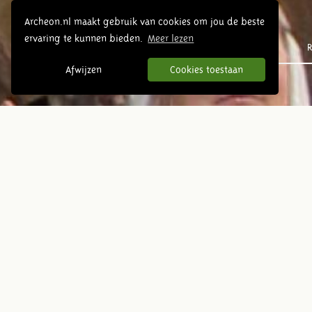
Archeon.nl maakt gebruik van cookies om jou de beste
ervaring te kunnen bieden.
Meer lezen
Prehistorie
R
Afwijzen
Cookies toestaan
De Limes
Alphen aan den Rijn lag
vroeger aan de grens van het
Romeinse Rijk, de Limes. De
Limes is een van de grootste
archeologische monumenten,
zich uitstrekkend over heel
Europa (en delen van Azië en
Afrika). Ons deel van deze
rijksgrens (de neder-
Germaanse Limes) staat op de