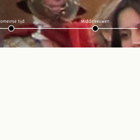
omeinse tijd
Middeleeuwen
Volg ons op social media: