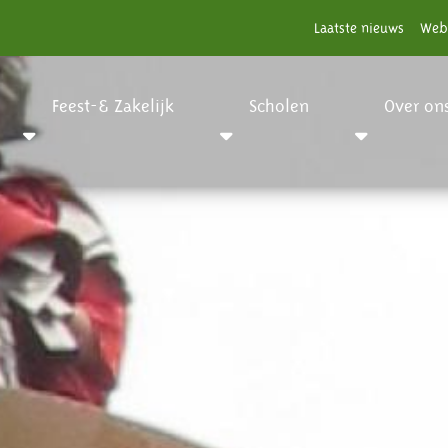
Laatste nieuws
Web
Feest-& Zakelijk
Scholen
Over on