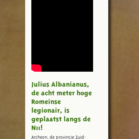
Julius Albanianus,
de acht meter hoge
Romeinse
legionair, is
geplaatst langs de
N11!
Archeon, de provincie Zuid-