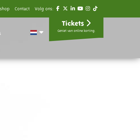
shop
Contact
Volg ons:
Tickets
Geniet van online korting.
s