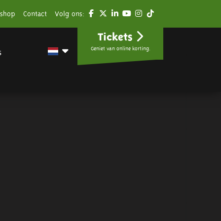
shop
Contact
Volg ons:
Tickets
Geniet van online korting.
s