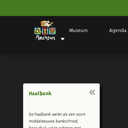
Museum
Agenda
Haalbank
De haalbank werkt als een soort
middeleeuwse bankschroef.
Door druk uit te oefenen met