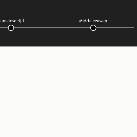
omeinse tijd
Middeleeuwen
Volg ons op social media: