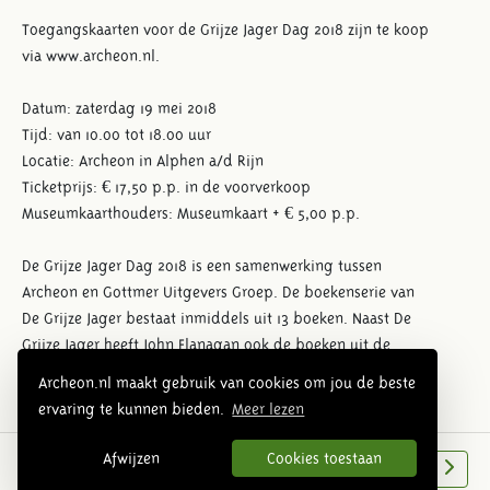
Toegangskaarten voor de Grijze Jager Dag 2018 zijn te koop
via www.archeon.nl.
Datum: zaterdag 19 mei 2018
Tijd: van 10.00 tot 18.00 uur
Locatie: Archeon in Alphen a/d Rijn
Ticketprijs: € 17,50 p.p. in de voorverkoop
Museumkaarthouders: Museumkaart + € 5,00 p.p.
De Grijze Jager Dag 2018 is een samenwerking tussen
Archeon en Gottmer Uitgevers Groep. De boekenserie van
De Grijze Jager bestaat inmiddels uit 13 boeken. Naast De
Grijze Jager heeft John Flanagan ook de boeken uit de
Broederband-serie, die inmiddels uit 7 boeken bestaat,
Archeon.nl maakt gebruik van cookies om jou de beste
geschreven.
ervaring te kunnen bieden.
Meer lezen
Afwijzen
Cookies toestaan
Overzichtsfoto park
Volgende