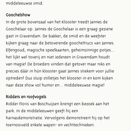
middeleeuwse smid.
Goochelshow
In de grote bovenzaal van het Klooster treedt Jannes de
Goochelaar op. Jannes de Goochelaar is een graag geziene
gast in Gravendam. De bakker, de smid en de weefster
kijken graag naar de betoverende goocheltrucs van Jannes.
Elfengoud, magische speelkaarten, geheimzinnige potjes…
het lijkt wel toverij en niet iedereen in Gravendam houdt
van magie! De broeders vinden dat getover maar niks en
precies dáár in hún klooster gaat Jannes stiekem voor jullie
optreden! Dus sluip stilletjes het klooster in en kom kijken
naar deze show vol humor en… middeleeuwse magie!
Ridders en roofvogels
Ridder Floris van Boschuijsen brengt een bezoek aan het
park. In de middeleeuwen geeft hij een
harnasdemonstratie. Vervolgens demonstreert hij op het
toernooiveld enkele wapen- en vechttechnieken.