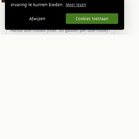
ervaring te kunnen bieden.
Meer lezen
Aantal doe-routes (max. 20 gasten per doe-route) à
€89,50 per route
Afwijzen
Cookies toestaan
Welke doe-route wilt u reserveren (1,5 uur)
prehistorie
Romeinse tijd
middeleeuwen
Overige
Bijzonderheden
Subtotaal