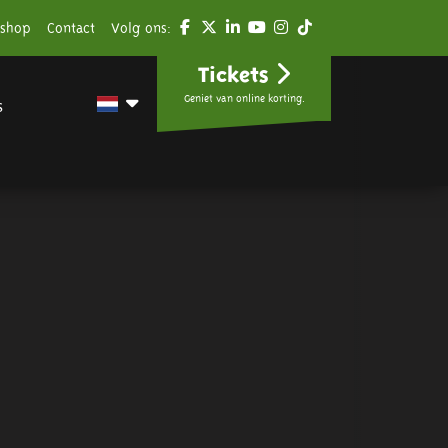
shop
Contact
Volg ons:
Tickets
Geniet van online korting.
s