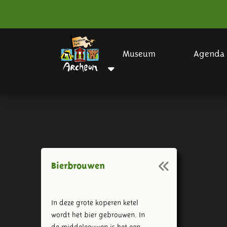
Museum
Agenda
Bierbrouwen
In deze grote koperen ketel
wordt het bier gebrouwen. In
de middeleeuwen is het een