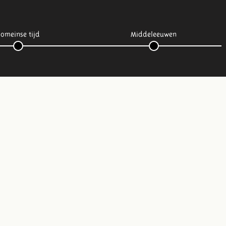
omeinse tijd
Middeleeuwen
Volg ons op social media: