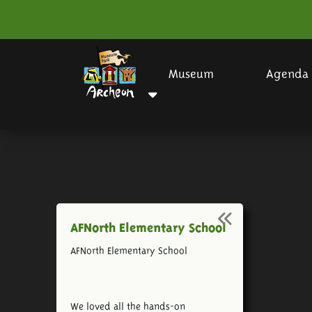
Museum
Agenda
AFNorth Elementary School
AFNorth Elementary School
We loved all the hands-on