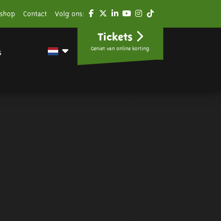
shop
Contact
Volg ons:
Tickets
Geniet van online korting.
s