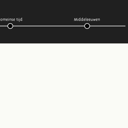
omeinse tijd
Middeleeuwen
Volg ons op social media: