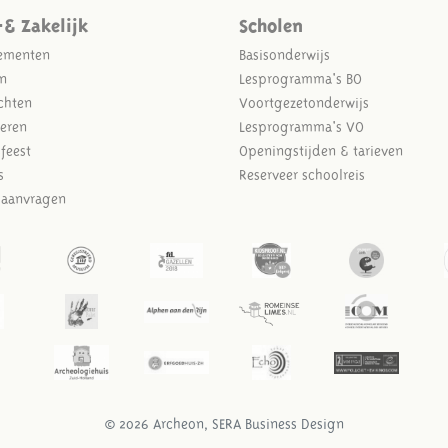
-& Zakelijk
Scholen
ementen
Basisonderwijs
n
Lesprogramma's BO
chten
Voortgezetonderwijs
eren
Lesprogramma's VO
sfeest
Openingstijden & tarieven
s
Reserveer schoolreis
e aanvragen
© 2026 Archeon, SERA Business Design