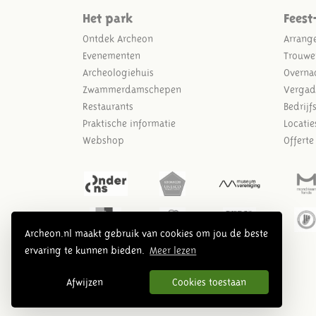
Het park
Feest
Ontdek Archeon
Arrang
Evenementen
Trouwe
Archeologiehuis
Overna
Zwammerdamschepen
Vergad
Restaurants
Bedrijf
Praktische informatie
Locatie
Webshop
Offert
Archeon.nl maakt gebruik van cookies om jou de beste
ervaring te kunnen bieden.
Meer lezen
Afwijzen
Cookies toestaan