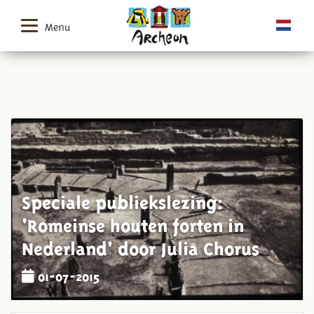
Menu
Speciale publiekslezing:
'Romeinse houten forten in
Nederland' door Julia Chorus
01-07-2015