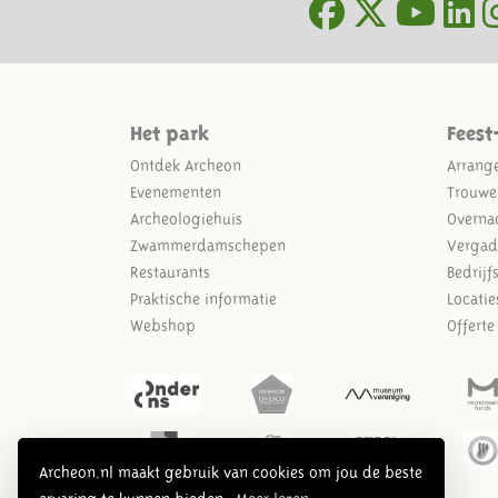
Het park
Feest
Ontdek Archeon
Arrang
Evenementen
Trouwe
Archeologiehuis
Overna
Zwammerdamschepen
Vergad
Restaurants
Bedrijf
Praktische informatie
Locatie
Webshop
Offert
Archeon.nl maakt gebruik van cookies om jou de beste