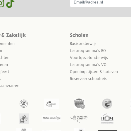
-& Zakelijk
Scholen
ementen
Basisonderwijs
n
Lesprogramma's BO
chten
Voortgezetonderwijs
eren
Lesprogramma's VO
sfeest
Openingstijden & tarieven
s
Reserveer schoolreis
e aanvragen