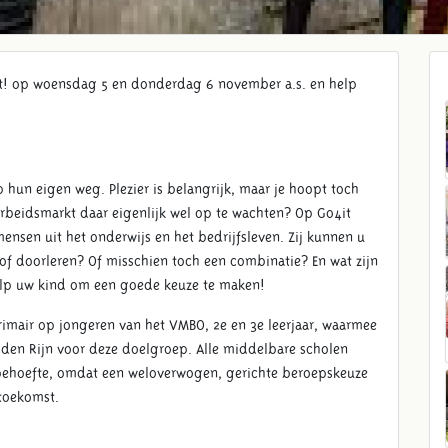
t! op woensdag 5 en donderdag 6 november a.s. en help
 hun eigen weg. Plezier is belangrijk, maar je hoopt toch
 arbeidsmarkt daar eigenlijk wel op te wachten? Op Go4it
nsen uit het onderwijs en het bedrijfsleven. Zij kunnen u
 of doorleren? Of misschien toch een combinatie? En wat zijn
help uw kind om een goede keuze te maken!
rimair op jongeren van het VMBO, 2e en 3e leerjaar, waarmee
n den Rijn voor deze doelgroep. Alle middelbare scholen
 behoefte, omdat een weloverwogen, gerichte beroepskeuze
 toekomst.