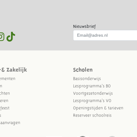
Nieuwsbrief
-& Zakelijk
Scholen
ementen
Basisonderwijs
n
Lesprogramma's BO
chten
Voortgezetonderwijs
eren
Lesprogramma's VO
sfeest
Openingstijden & tarieven
s
Reserveer schoolreis
e aanvragen