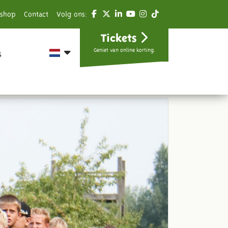
shop
Contact
Volg ons:
Tickets
Geniet van online korting.
s