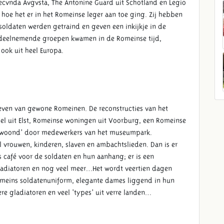
ecvnda Avgvsta, The Antonine Guard uit Schotland en Legio
n hoe het er in het Romeinse leger aan toe ging. Zij hebben
soldaten werden getraind en geven een inkijkje in de
e deelnemende groepen kwamen in de Romeinse tijd,
ook uit heel Europa.
ks leven van gewone Romeinen. De reconstructies van het
el uit Elst, Romeinse woningen uit Voorburg, een Romeinse
bewoond’ door medewerkers van het museumpark.
eel vrouwen, kinderen, slaven en ambachtslieden. Dan is er
café voor de soldaten en hun aanhang; er is een
gladiatoren en nog veel meer…Het wordt veertien dagen
meins soldatenuniform, elegante dames liggend in hun
re gladiatoren en veel ‘types’ uit verre landen…