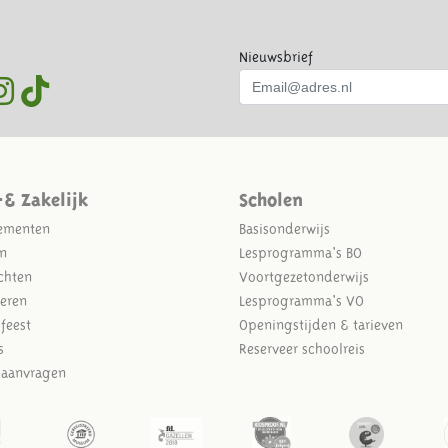
Nieuwsbrief
-& Zakelijk
Scholen
ementen
Basisonderwijs
n
Lesprogramma's BO
chten
Voortgezetonderwijs
eren
Lesprogramma's VO
sfeest
Openingstijden & tarieven
s
Reserveer schoolreis
e aanvragen