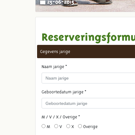
25-06-2015
Reserveringsformu
Gegevens jarige
Naam jarige *
Geboortedatum jarige *
M / V / X / Overige *
M
V
X
Overige