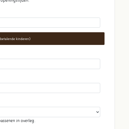
e openingstijden.
 4 betalende kinderen)
assenen in overleg.