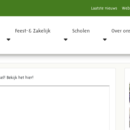
Laatste nieuws
Web
Feest-& Zakelijk
Scholen
Over on
groot succes
l! Bekijk het hier!