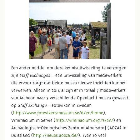
Een ander middel om deze kennisuitwisseling te verzorgen
zijn
Staff Exchanges
– een uitwisseling van medewerkers
die ervoor zorgt dat beide musea nieuwe inzichten kunnen
verwerven. Alleen in 2014 al zijn er in totaal 7 medewerkers
van Archeon naar 3 verschillende Openlucht musea geweest
op
Staff Exchange
– Foteviken in Zweden
(
http://www.fotevikensmuseum.se/d/en/home
),
Viminacium in Servië (
http://viminacium.org.rs/en/
) en
Archäologisch-Ökologisches Zentrum Albersdorf (AÖZA) in
Duitsland (
http://neues.aoeza.de/
). Even zo veel