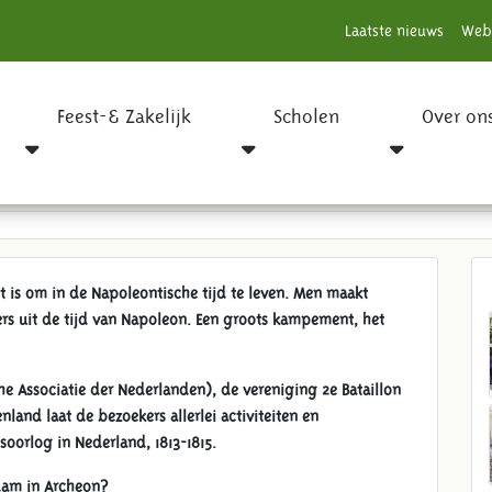
Laatste nieuws
Web
Feest-& Zakelijk
Scholen
Over on
Archeon
et is om in de Napoleontische tijd te leven. Men maakt
ers uit de tijd van Napoleon. Een groots kampement, het
e Associatie der Nederlanden), de vereniging 2e Bataillon
and laat de bezoekers allerlei activiteiten en
soorlog in Nederland, 1813-1815.
dam in Archeon?