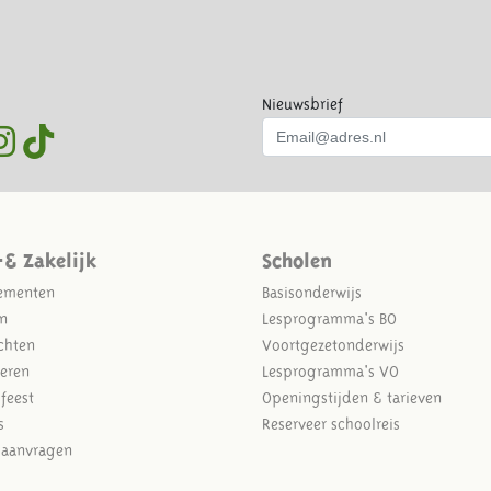
Nieuwsbrief
-& Zakelijk
Scholen
ementen
Basisonderwijs
n
Lesprogramma's BO
chten
Voortgezetonderwijs
eren
Lesprogramma's VO
sfeest
Openingstijden & tarieven
s
Reserveer schoolreis
e aanvragen