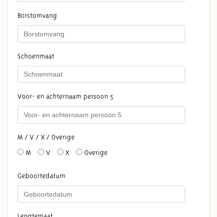
Borstomvang
Schoenmaat
Voor- en achternaam persoon 5
M / V / X / Overige
M
V
X
Overige
Geboortedatum
Lengtemaat