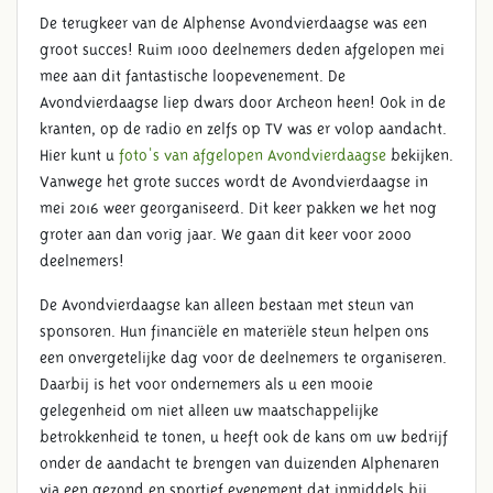
De terugkeer van de Alphense Avondvierdaagse was een
groot succes! Ruim 1000 deelnemers deden afgelopen mei
mee aan dit fantastische loopevenement. De
Avondvierdaagse liep dwars door Archeon heen! Ook in de
kranten, op de radio en zelfs op TV was er volop aandacht.
Hier kunt u
fotoˈs van afgelopen Avondvierdaagse
bekijken.
Vanwege het grote succes wordt de Avondvierdaagse in
mei 2016 weer georganiseerd. Dit keer pakken we het nog
groter aan dan vorig jaar. We gaan dit keer voor 2000
deelnemers!
De Avondvierdaagse kan alleen bestaan met steun van
sponsoren. Hun financiële en materiële steun helpen ons
een onvergetelijke dag voor de deelnemers te organiseren.
Daarbij is het voor ondernemers als u een mooie
gelegenheid om niet alleen uw maatschappelijke
betrokkenheid te tonen, u heeft ook de kans om uw bedrijf
onder de aandacht te brengen van duizenden Alphenaren
via een gezond en sportief evenement dat inmiddels bij