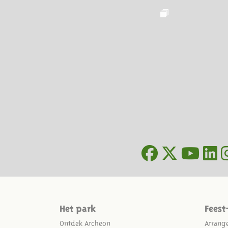
Het park
Feest
Ontdek Archeon
Arrang