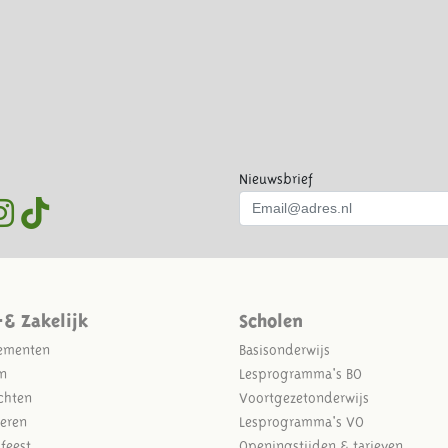
Nieuwsbrief
-& Zakelijk
Scholen
ementen
Basisonderwijs
n
Lesprogramma's BO
chten
Voortgezetonderwijs
eren
Lesprogramma's VO
sfeest
Openingstijden & tarieven