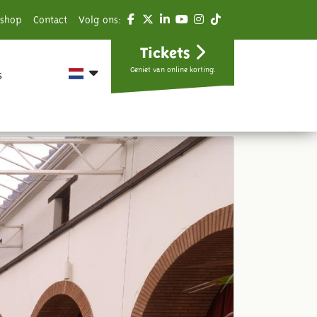
shop
Contact
Volg ons:
Tickets
Geniet van online korting.
s