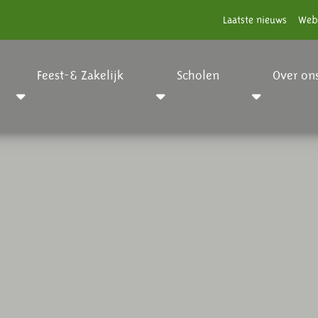
Laatste nieuws
Web
Feest-& Zakelijk
Scholen
Over on