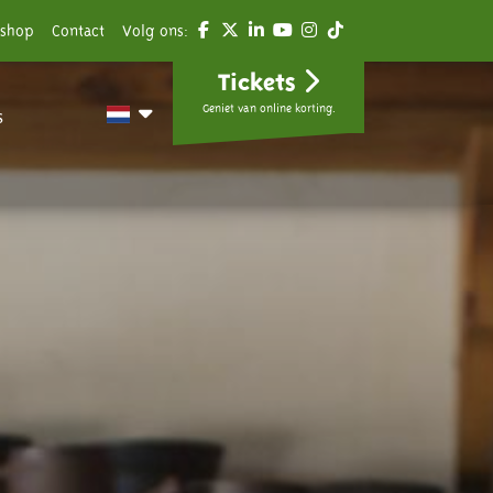
shop
Contact
Volg ons:
Tickets
Geniet van online korting.
s