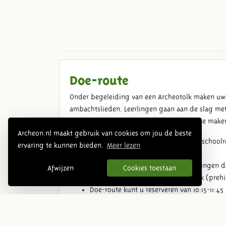
Doe-route
Onder begeleiding van een Archeotolk maken uw 
ambachtslieden. Leerlingen gaan aan de slag met
fibula maken (Romeinse sierspeld), kaarsje mak
Archeon.nl maakt gebruik van cookies om jou de beste
Doe-route is een aanvulling op het school
ervaring te kunnen bieden.
Meer lezen
Kosten per route € 89,50
Per route kunnen maximaal 20 leerlingen 
Afwijzen
Cookies toestaan
U kunt meerdere routes per tijdperk (preh
Doe-route kunt u reserveren van 10:15-11:45
Reserveren van een schoolreis met doe-rou
Techniekenroute