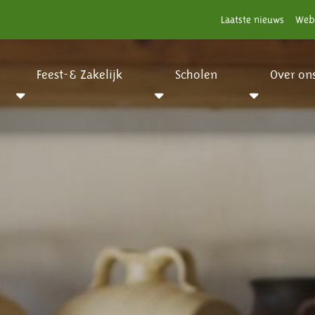
Laatste nieuws
Web
Feest-& Zakelijk
Scholen
Over on