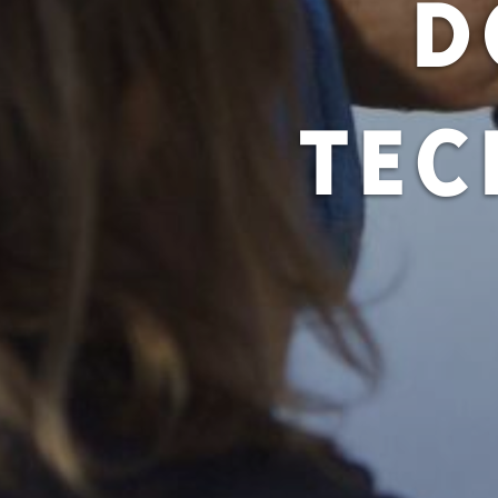
D
TEC