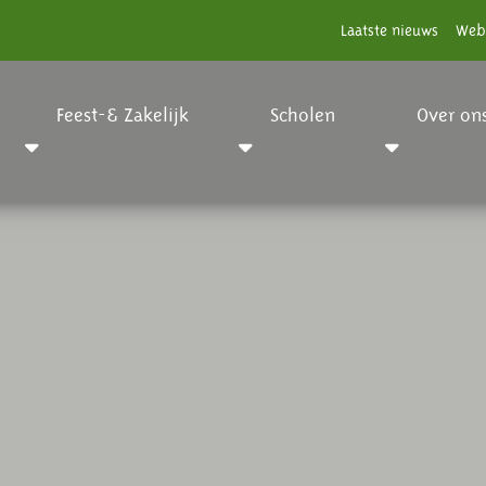
Laatste nieuws
Web
Feest-& Zakelijk
Scholen
Over on