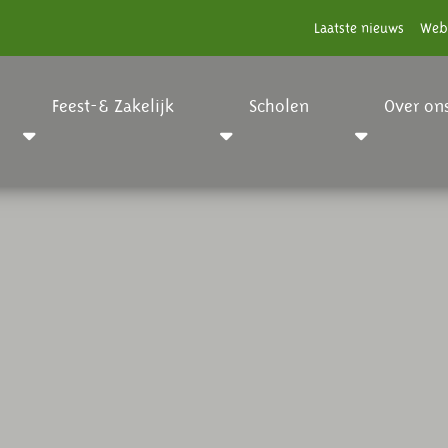
Laatste nieuws
Web
Feest-& Zakelijk
Scholen
Over on