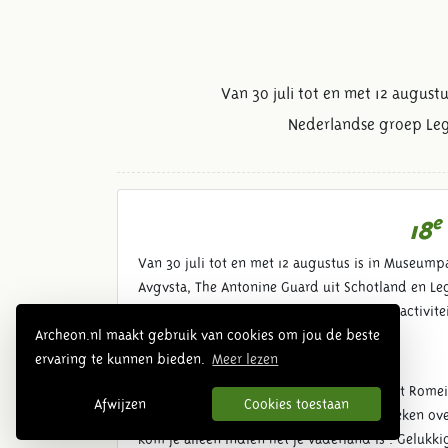
Van 30 juli tot en met 12 august
Nederlandse groep Leg
e
18
Van 30 juli tot en met 12 augustus is in Museump
Avgvsta, The Antonine Guard uit Schotland en Le
festival staan veel extra demonstraties en activ
Archeon.nl maakt gebruik van cookies om jou de beste
Romeinse leven
ervaring te kunnen bieden.
Meer lezen
Het leven langs de Limes, de grens van het Romei
Afwijzen
Cookies toestaan
bevolking daar blij mee? Dat niet. Zij spreken ov
kom je alleen indien het je vaderland is'. Geluk