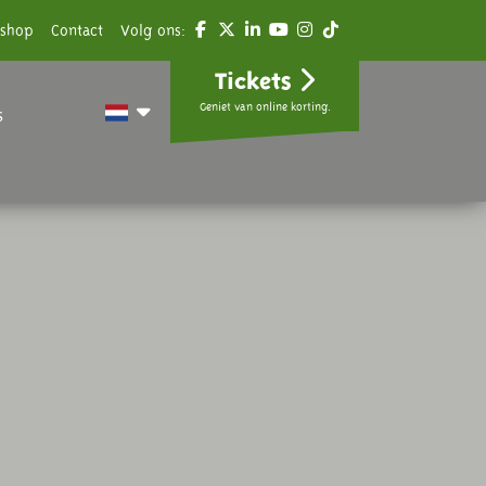
shop
Contact
Volg ons:
Tickets
Geniet van online korting.
s