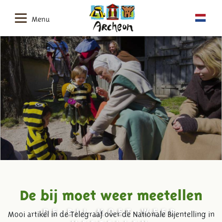
Menu
De bij moet weer meetellen
DE BIJ MOET WEER
Mooi artikel in de Telegraaf over de Nationale Bijentelling in