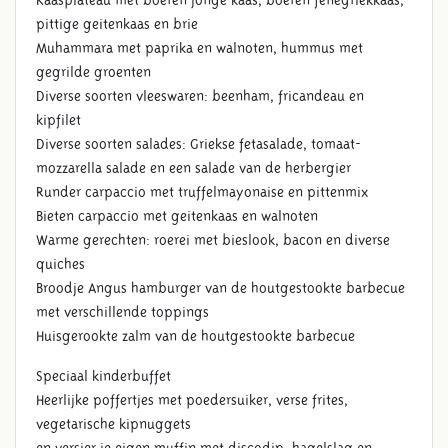
pittige geitenkaas en brie
Muhammara met paprika en walnoten, hummus met
gegrilde groenten
Diverse soorten vleeswaren: beenham, fricandeau en
kipfilet
Diverse soorten salades: Griekse fetasalade, tomaat-
mozzarella salade en een salade van de herbergier
Runder carpaccio met truffelmayonaise en pittenmix
Bieten carpaccio met geitenkaas en walnoten
Warme gerechten: roerei met bieslook, bacon en diverse
quiches
Broodje Angus hamburger van de houtgestookte barbecue
met verschillende toppings
Huisgerookte zalm van de houtgestookte barbecue
Speciaal kinderbuffet
Heerlijke poffertjes met poedersuiker, verse frites,
vegetarische kipnuggets
en versier je eigen muffin met discodip, hagelslag en