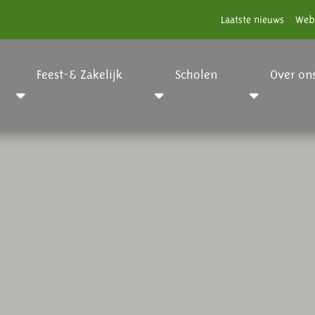
Laatste nieuws
Web
Feest-& Zakelijk
Scholen
Over on