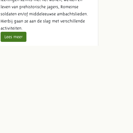
leven van prehistorische jagers, Romeinse
soldaten en/of middeleeuwse ambachtslieden.
Hierbij gaan ze aan de slag met verschillende
activiteiten.
Lees meer
Schoolreis lunch
Maak je schoolreis compleet en geniet met de
klas van een verzorgde lunch zoals heerlijke
frites met mayo en biologische kipnuggets.
Lees meer
Reserveer schoolreis