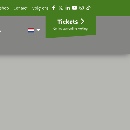
shop
Contact
Volg ons:
Tickets
Geniet van online korting.
s