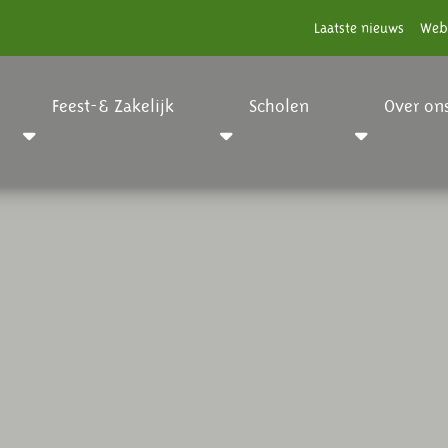
Laatste nieuws
Web
Feest-& Zakelijk
Scholen
Over on