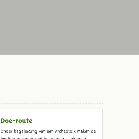
Doe-route
Onder begeleiding van een Archeotolk maken de
leerlingen kennis met het wonen, werken en