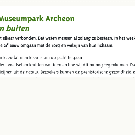
 Museumpark Archeon
n buiten
t elkaar verbonden. Dat weten mensen al zolang ze bestaan. In het w
e
e 21
eeuw omgaan met de zorg en welzijn van hun lichaam.
nkt zodat men klaar is om op jacht te gaan.
len, voedsel en kruiden van toen en hoe wij dit nu nog tegenkomen. Dag
nen uit de natuur. Bezoekers kunnen de prehistorische gezondheid en
mend amulet. In de bronstijd was er ook al aandacht voor ‘mooi van b
et meisje van Yde.
leiding over het gebruik van het badhuis. Bezoekers genieten van een
nse tempel vindt een ceremonie plaats voor de gezondheid en welzijn v
er over de kruiden en gereedschappen die gebruikt werden bij de gene
ders en potsenmakers bezoekers versteld staan met de vele geneeskrach
ten voor een buil op je hoofd, hoofdluis en nog meer. In het klooster 