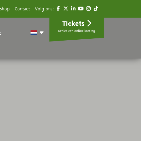
shop
Contact
Volg ons:
Tickets
Geniet van online korting.
s