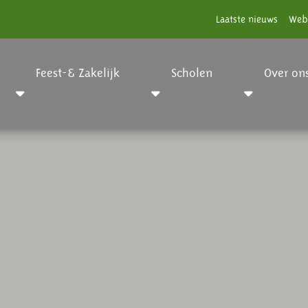
Laatste nieuws
Web
Feest-& Zakelijk
Scholen
Over on