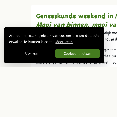
Geneeskunde weekend in
Mooi van binnen, mooi va
Gezondheid en schoonheid zijn onlosmakelijk me
Archeon.nl maakt gebruik van cookies om jou de beste
Archeon hoe mensen vanaf de prehistorie tot in d
ervaring te kunnen bieden.
Meer lezen
Bij de jager-verzamelaars wordt iedereen geschmi
Afwijzen
Cookies toestaan
Maak kennis met de sjamaan en leer over de ritue
andere ongemakken werden behandeld met medicij
geneeskrachtige kruidenthee en maak een bescher
zien naar het voorbeeld van de veenlijken zoals h
In het Romeinse badhuis is een uitgebreide rond
gegeven van Romeinse haardrachten. Bij de Romei
aandacht voor de verloskunde en vertelt de dokt
In de middeleeuwen laten de kwakzalvers, keisnij
is er aandacht voor de huis tuin en keuken recep