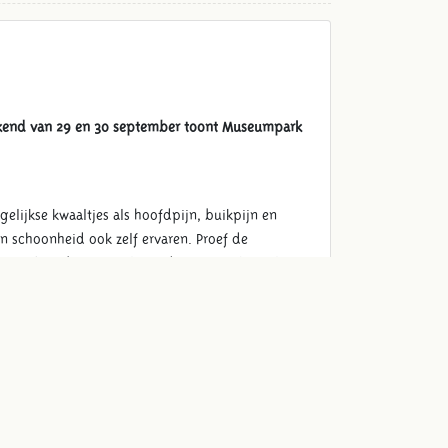
eekend van 29 en 30 september toont Museumpark
elijkse kwaaltjes als hoofdpijn, buikpijn en
 schoonheid ook zelf ervaren. Proef de
uiten’. De bewoners laten de mooiste kapsels
 Romeinse massage en er worden demonstraties
an het volk. In het Romeinse hospitaal is er
eskunde in de Romeinse tijd.
tige zalfjes, poedertjes en andere goedjes. Ook
leefden de minderbroeders in eenvoud. De