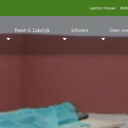
Laatste nieuws
Web
Feest-& Zakelijk
Scholen
Over on