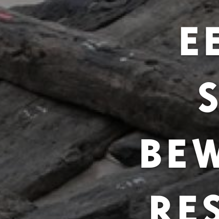
E
BE
RE