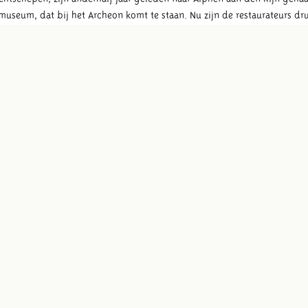
museum, dat bij het Archeon komt te staan. Nu zijn de restaurateurs dru
ins Scheepvaartmuseum is in zijn nopjes met het project. 'We maken nu
e stukken tot grotere stukken. En die stukken zetten we straks vast in e
Ik ben van huis uit meubelmaker en houtbewerker, dus het werken met hou
aren heeft en dat uiteindelijk straks een heel groot schip is.'
publiek. Bezoekers kunnen dan ook zelf zien hoe het restaureren van
van Omroep West op
https://www.omroepwest.nl/nieuws/3602061/Eeuweno