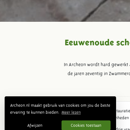
Eeuwenoude sche
In Archeon wordt hard gewerkt 
de jaren zeventig in Zwammer
Archeon.nl maakt gebruik van cookies om jou de beste
In Archeon wordt hard gewerkt aan de restaurat
ervaring te kunnen bieden.
Meer lezen
opgegraven. Het publiek kan de werkzaamheden v
Afwijzen
Cookies toestaan
De Zwammerdamschepen, drie kano's en drie vrach