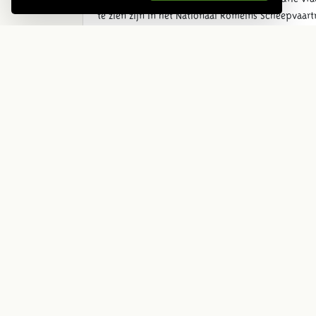
te zien zijn in het Nationaal Romeins Scheepvaart
Archeoloog Tom Hazenberg van het Nationaal Rome
in containers gelegen. Daarna lijmen we alle klein
2000 jaar geleden
Peter van der Aart is één van de restaurateurs. '
met een stukje hout dat 2000 jaar geleden hier gev
Vanaf volgende week is Archeon weer open voor 
Bekijk en filmpje en lees het volledige artikel 
Alphen-aan-den-Rijn