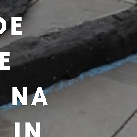
DE
E
 NA
 IN