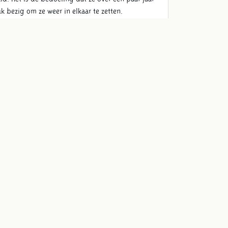
k bezig om ze weer in elkaar te zetten.
 eerst alles schoon, want het heeft veertig jaar
en groot frame.'
t is op zich wel fijn werk. Maar nu ben je bezig
 de Zwammerdamschepen gaat.
ude-schepen-te-bewonderen-na-restauratie-in-