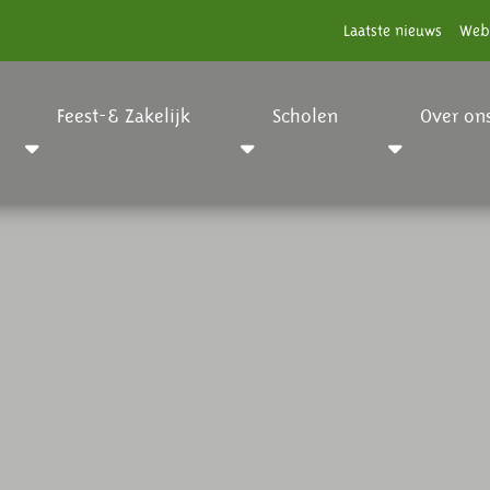
Laatste nieuws
Web
Feest-& Zakelijk
Scholen
Over on