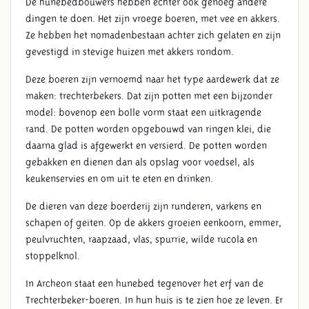
De hunebedbouwers hebben echter ook genoeg andere
dingen te doen. Het zijn vroege boeren, met vee en akkers.
Ze hebben het nomadenbestaan achter zich gelaten en zijn
gevestigd in stevige huizen met akkers rondom.
Deze boeren zijn vernoemd naar het type aardewerk dat ze
maken: trechterbekers. Dat zijn potten met een bijzonder
model: bovenop een bolle vorm staat een uitkragende
rand. De potten worden opgebouwd van ringen klei, die
daarna glad is afgewerkt en versierd. De potten worden
gebakken en dienen dan als opslag voor voedsel, als
keukenservies en om uit te eten en drinken.
De dieren van deze boerderij zijn runderen, varkens en
schapen of geiten. Op de akkers groeien eenkoorn, emmer,
peulvruchten, raapzaad, vlas, spurrie, wilde rucola en
stoppelknol.
In Archeon staat een hunebed tegenover het erf van de
Trechterbeker-boeren. In hun huis is te zien hoe ze leven. Er