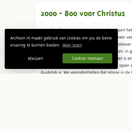
2000 - 800 voor Christus
Het gebruik van een nieuw materiaal markeert het
vermindert wel sterk. De boeren houden meer vee
Archeon.nl maakt gebruik van cookies om jou de beste
melk wordt het agrarische bestaan nu lucratiever.
ervaring te kunnen bieden.
Meer lezen
dat mensen zich met meer zorg gaan kleden: in g
gereedschappen en zeker voor sieraden. Het is ee
Afwijzen
Cookies toestaan
heeft geen andere functie. Pijl en boog of speer 
duidelijk is. We veronderstellen dat religie in de
kralensnoeren, gewurgde slachtoffers zijn daarin
achtergelaten, mogelijk om goden of voorouderg