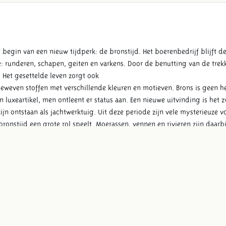
 begin van een nieuw tijdperk: de bronstijd. Het boerenbedrijf blijft
: runderen, schapen, geiten en varkens. Door de benutting van de trekk
 Het gesettelde leven zorgt ook
eweven stoffen met verschillende kleuren en motieven. Brons is geen h
n luxeartikel, men ontleent er status aan. Een nieuwe uitvinding is het
zijn ontstaan als jachtwerktuig. Uit deze periode zijn vele mysterieuze 
 bronstijd een grote rol speelt. Moerassen, vennen en rivieren zijn daarb
eesten te bezweren.