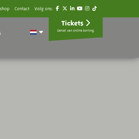
shop
Contact
Volg ons:
Tickets
Geniet van online korting.
s