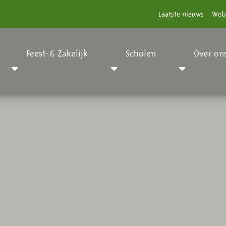
Laatste nieuws
Web
Feest-& Zakelijk
Scholen
Over on