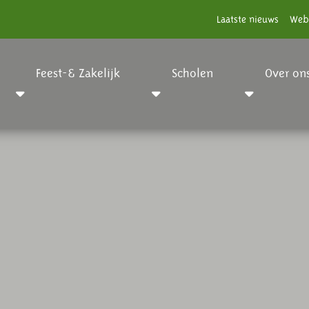
Laatste nieuws
Web
Feest-& Zakelijk
Scholen
Over on