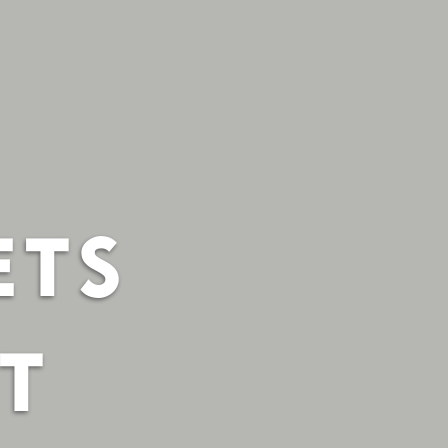
ETS
T