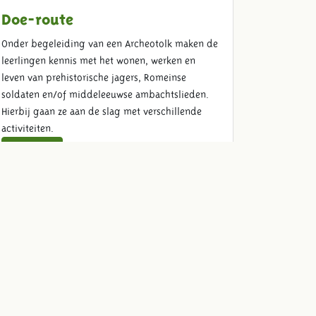
Doe-route
Onder begeleiding van een Archeotolk maken de
leerlingen kennis met het wonen, werken en
leven van prehistorische jagers, Romeinse
soldaten en/of middeleeuwse ambachtslieden.
Hierbij gaan ze aan de slag met verschillende
activiteiten.
Lees meer
Schoolreis lunch
Maak je schoolreis compleet en geniet met de
klas van een verzorgde lunch zoals heerlijke
frites met mayo en biologische kipnuggets.
Lees meer