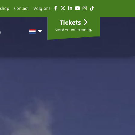
shop
Contact
Volg ons:
Tickets
Geniet van online korting.
s