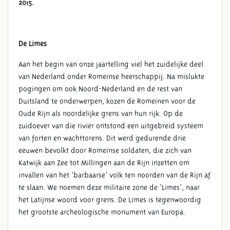
2015.
De Limes
Aan het begin van onze jaartelling viel het zuidelijke deel
van Nederland onder Romeinse heerschappij. Na mislukte
pogingen om ook Noord-Nederland en de rest van
Duitsland te onderwerpen, kozen de Romeinen voor de
Oude Rijn als noordelijke grens van hun rijk. Op de
TENTOONSTELLING ‘LEVEN
zuidoever van die rivier ontstond een uitgebreid systeem
LANGS DE LIMES –
van forten en wachttorens. Dit werd gedurende drie
VOORBURG’
eeuwen bevolkt door Romeinse soldaten, die zich van
Katwijk aan Zee tot Millingen aan de Rijn inzetten om
invallen van het ‘barbaarse’ volk ten noorden van de Rijn af
te slaan. We noemen deze militaire zone de ‘Limes’, naar
het Latijnse woord voor grens. De Limes is tegenwoordig
het grootste archeologische monument van Europa.