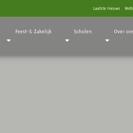
Laatste nieuws
Web
Feest-& Zakelijk
Scholen
Over on