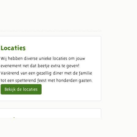
Locaties
Wij hebben diverse unieke locaties om jouw
evenement net dat beetje extra te geven!
Variërend van een gezellig diner met de familie
tot een spetterend feest met honderden gasten.
Bekijk de locaties
Food & Beverage
Kom ouderwets genieten met jouw gasten. Wij