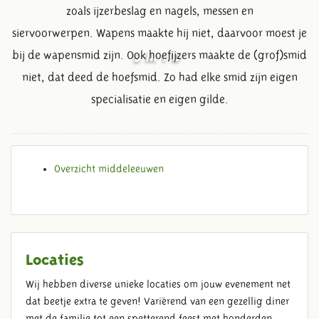
zoals ijzerbeslag en nagels, messen en
siervoorwerpen. Wapens maakte hij niet, daarvoor moest je
bij de wapensmid zijn. Ook hoefijzers maakte de (grof)smid
SMID
niet, dat deed de hoefsmid. Zo had elke smid zijn eigen
specialisatie en eigen gilde.
Overzicht middeleeuwen
Locaties
Wij hebben diverse unieke locaties om jouw evenement net
dat beetje extra te geven! Variërend van een gezellig diner
met de familie tot een spetterend feest met honderden