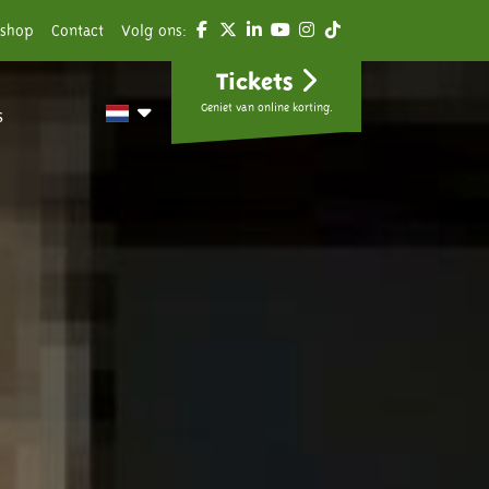
shop
Contact
Volg ons:
Tickets
Geniet van online korting.
s